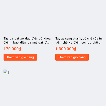
Tay ga gạt xe đạp điện có khóa
Tay ga sang chảnh, bộ chế vừa túi
điện , báo điện và nút gạt điều
tiền, chế xe điện, combo chế xe
khiển tốc độ, chế xe đạp điện, xe
điện trẻ em, xe điện người lớn, chế
170.000
₫
1.300.000
₫
điện chế, kit chế xe điện
ô tô điện
Thêm vào giỏ hàng
Thêm vào giỏ hàng