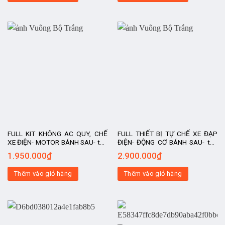
FULL KIT KHÔNG AC QUY, CHẾ
FULL THIẾT BỊ TỰ CHẾ XE ĐẠP
XE ĐIỆN- MOTOR BÁNH SAU- tốc
ĐIỆN- ĐỘNG CƠ BÁNH SAU- tốc
độ 30-35km/h, kit chế xe điện, xe
độ 30-35km/h, kit chế xe điện, xe
1.950.000
₫
2.900.000
₫
chế, động cơ
chế, động cơ
Thêm vào giỏ hàng
Thêm vào giỏ hàng