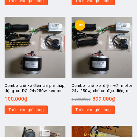
Thêm vào giỏ hàng
Thêm vào giỏ hàng
-10%
Combo chế xe điện chi phí thấp,
Combo chế xe điện với motor
động cơ DC 24v250w kéo xích,
24v 250w, chế xe đạp điện, chế
chế xe ô tô điện trẻ em, chế xe
máy quay vịt, máy nướng thịt, máy
100.000
₫
899.000
₫
1.000.000
₫
scooter điện
bơm nước, thuyền điện
Thêm vào giỏ hàng
Thêm vào giỏ hàng