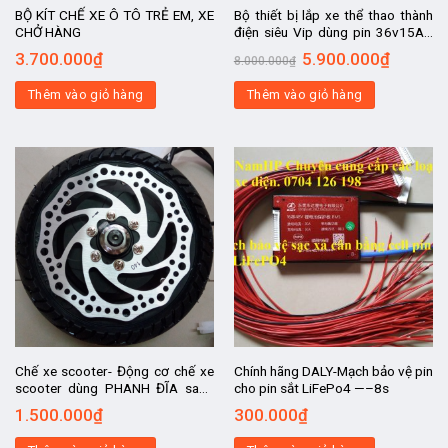
BỘ KÍT CHẾ XE Ô TÔ TRẺ EM, XE
Bộ thiết bị lắp xe thể thao thành
CHỞ HÀNG
điện siêu Vip dùng pin 36v15AH
xịn
3.700.000
₫
5.900.000
₫
8.000.000
₫
Thêm vào giỏ hàng
Thêm vào giỏ hàng
Chế xe scooter- Động cơ chế xe
Chính hãng DALY-Mạch bảo vệ pin
scooter dùng PHANH ĐĨA sang
cho pin sắt LiFePo4 —–8s
chảnh . 8 inch -20CM, chế xe điện,
1.500.000
₫
300.000
₫
xe điện chế, chế ô t