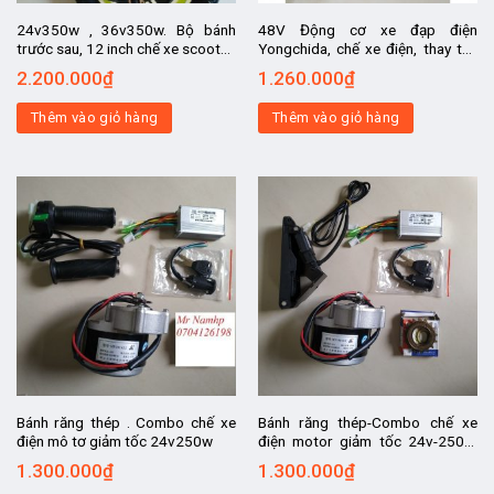
24v350w , 36v350w. Bộ bánh
48V Động cơ xe đạp điện
trước sau, 12 inch chế xe scooter,
Yongchida, chế xe điện, thay thế
bánh trước chạy tự do, bánh sau
cho xe đạp điện, chuyển xe đạp
2.200.000
₫
1.260.000
₫
liền mô tơ
thành xe điện
Thêm vào giỏ hàng
Thêm vào giỏ hàng
Bánh răng thép . Combo chế xe
Bánh răng thép-Combo chế xe
điện mô tơ giảm tốc 24v250w
điện motor giảm tốc 24v-250w,
bánh răng hay còn gọi là nhông
1.300.000
₫
1.300.000
₫
bằng THÉP