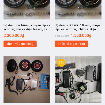
Bộ động cơ trước , chuyên lắp xe
Bộ động cơ trước 10 inch, chuyên
scooter, chế xe điện trẻ em, xe 3
lắp xe scooter, chế xe điện trẻ
bánh đồ chơi
em, xe 3 bánh đồ chơi
2.300.000
₫
1.550.000
₫
1.660.000
₫
Thêm vào giỏ hàng
Thêm vào giỏ hàng
-26%