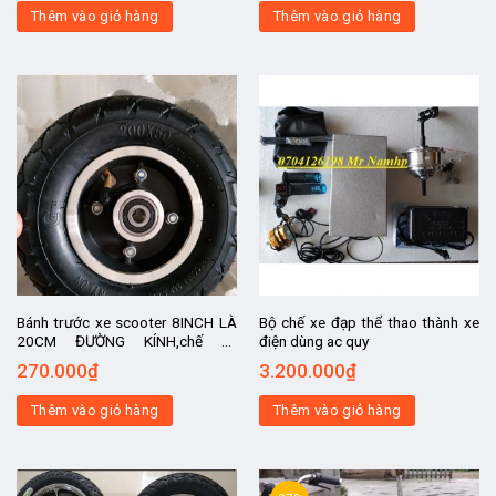
Thêm vào giỏ hàng
Thêm vào giỏ hàng
Bánh trước xe scooter 8INCH LÀ
Bộ chế xe đạp thể thao thành xe
20CM ĐƯỜNG KÍNH,chế xe
điện dùng ac quy
scooter, kit chế xe , chế xe điện,
270.000
₫
3.200.000
₫
xe điện chế
Thêm vào giỏ hàng
Thêm vào giỏ hàng