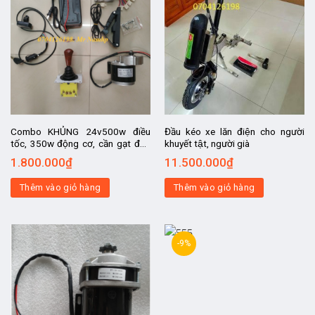
Combo KHỦNG 24v500w điều
Đầu kéo xe lăn điện cho người
tốc, 350w động cơ, cần gạt đảo
khuyết tật, người già
chiều khủng, chân ga, khóa điện,
1.800.000
₫
11.500.000
₫
báo điện, chế ô tô điện trẻ em.
Thêm vào giỏ hàng
Thêm vào giỏ hàng
-9%