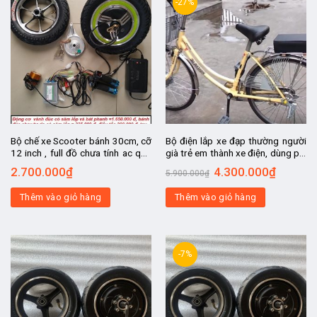
-27%
Bộ chế xe Scooter bánh 30cm, cỡ
Bộ điện lắp xe đạp thường người
12 inch , full đồ chưa tính ac quy,
già trẻ em thành xe điện, dùng pin
chế xe lăn điện nguời khuyết tật,
để sau baga , tốc độ 25-30km.h,
2.700.000
₫
4.300.000
₫
5.900.000
₫
chế xe ba bánh
đi xa 40-45km 1 lần sạc
Thêm vào giỏ hàng
Thêm vào giỏ hàng
-7%