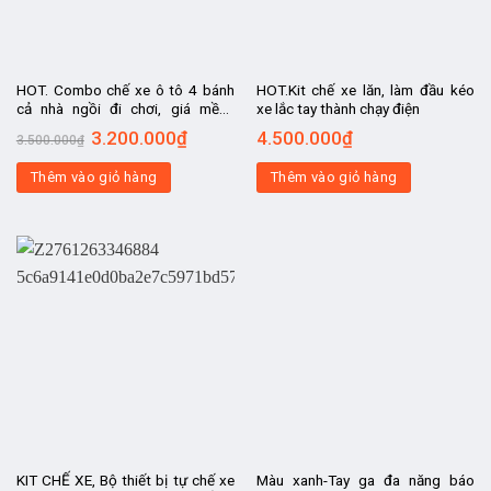
HOT. Combo chế xe ô tô 4 bánh
HOT.Kit chế xe lăn, làm đầu kéo
cả nhà ngồi đi chơi, giá mềm,
xe lắc tay thành chạy điện
động cơ 48v750w và phụ kiện
3.200.000
₫
4.500.000
₫
3.500.000
₫
siêu chất
Thêm vào giỏ hàng
Thêm vào giỏ hàng
KIT CHẾ XE, Bộ thiết bị tự chế xe
Màu xanh-Tay ga đa năng báo