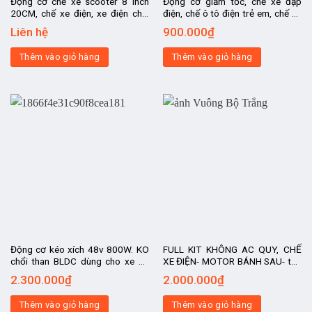
Động cơ chế xe scooter 8 inch
Động cơ giảm tốc, chế xe đạp
20CM, chế xe điện, xe điện chế,
điện, chế ô tô điện trẻ em, chế xe
chế ô tô điện trẻ em, xe điện chở
đẩy hàng, chế xe chở hàng, chế xe
Liên hệ
900.000
₫
hàng
bán hàng rong
Thêm vào giỏ hàng
Thêm vào giỏ hàng
Động cơ kéo xích 48v 800W. KO
FULL KIT KHÔNG AC QUY, CHẾ
chổi than BLDC dùng cho xe ba
XE ĐIỆN- MOTOR BÁNH SAU- tốc
bánh, chở hàng, mô tô điện, xe
độ 30-35km/h, kit chế xe điện, xe
2.300.000
₫
2.000.000
₫
điện 2 bánh tốc độ cao
chế, động cơ
Thêm vào giỏ hàng
Thêm vào giỏ hàng