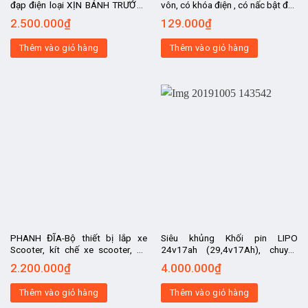
đạp điện loại XỊN BÁNH TRƯỚC ,
vôn, có khóa điện , có nấc bật đèn
KHÔNG CÓ ACQUY- động cơ chế
chiếu sáng, dùng cho tất cả các
2.500.000
₫
129.000
₫
xe Sanyo Nhật MỚI, tốc độ 25-
loại điện áp.
30km.h
Thêm vào giỏ hàng
Thêm vào giỏ hàng
PHANH ĐĨA-Bộ thiết bị lắp xe
Siêu khủng Khối pin LIPO
Scooter, kít chế xe scooter, kit
24v17ah (29,4v17Ah), chuyên
chế xe lăn điện, kit chế xe điện
dùng cho xe đạp điện, xe điện
2.200.000
₫
4.000.000
₫
chở hàng, chế xe đạp điện
24v các loại
Thêm vào giỏ hàng
Thêm vào giỏ hàng