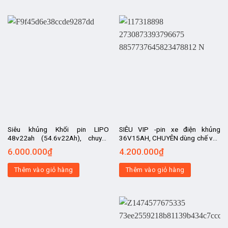
Siêu khủng Khối pin LIPO
SIÊU VIP -pin xe điện khủng
48v22ah (54.6v22Ah), chuyên
36V15AH, CHUYÊN dùng chế vào
dùng xe máy điện 48v các loại,
xe thể thao, xe địa hình thành xe
6.000.000
₫
4.200.000
₫
kèm sạc pin tự ngắt
điện, siêu bền.
Thêm vào giỏ hàng
Thêm vào giỏ hàng