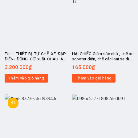
FULL THIẾT BỊ TỰ CHẾ XE ĐẠP
HAI CHIẾC Giảm sóc nhỏ , chế xe
ĐIỆN- ĐỘNG CƠ xuất CHÂU ÂU
scooter điện, chế các loại xe điện
XOFO BÁNH SAU- tốc độ 30-
2-3-4 bánh
3.200.000
₫
165.000
₫
35km/h, kit chế xe điện, xe chế,
động cơ
Thêm vào giỏ hàng
Thêm vào giỏ hàng
-9%