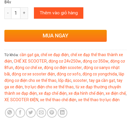
84v
Số lượng
Thêm vào giỏ hàng
MUA NGAY
cần gạt ga
chế xe đạp điện
chế xe đạp thể thao thành xe
Từ khóa:
,
,
điện
CHẾ XE SCOOTER
động cơ 24v250w
động cơ 350w
động cơ
,
,
,
,
8fun
động cơ chế xe
động cơ điện scooter
động cơ sanyo nhật
,
,
,
bãi
động cơ xe scooter điện
động cơ xofo
động co yongchida
lắp
,
,
,
,
động cơ điện cho xe thể thao
lốp đặc
scooter
tay ga cần gạt
tay
,
,
,
,
ga xe điện
trợ lực điện cho xe thể thao
từ xe đạp thường chuyển
,
,
thành xe đạp điện
xe đạp chế điện
xe địa hình chế điện
xe điện chế
,
,
,
,
XE SCOOTER ĐIỆN
xe thể thao chế điện
xe thể thao trợ lực điện
,
,