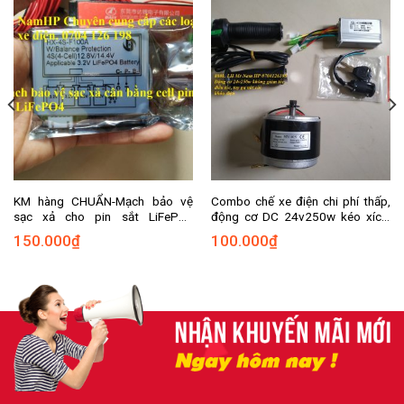
KM hàng CHUẨN-Mạch bảo vệ
Combo chế xe điện chi phí thấp,
sạc xả cho pin sắt LiFePo4
động cơ DC 24v250w kéo xích,
12v100A-4S pin 3,2V
chế xe ô tô điện trẻ em, chế xe
150.000
₫
100.000
₫
scooter điện