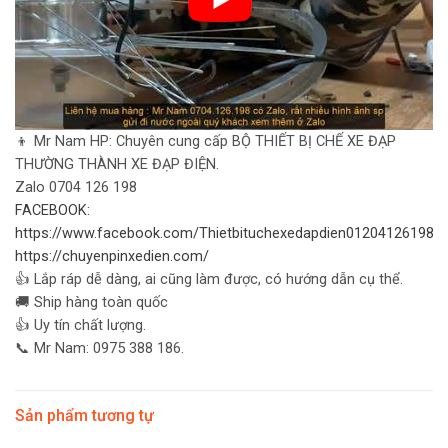
👦 Mr Nam HP: Chuyên cung cấp BỘ THIẾT BỊ CHẾ XE ĐẠP
THƯỜNG THÀNH XE ĐẠP ĐIỆN.
Zalo 0704 126 198
FACEBOOK:
https://www.facebook.com/Thietbituchexedapdien01204126198
https://chuyenpinxedien.com/
👍 Lắp ráp dễ dàng, ai cũng làm được, có hướng dẫn cụ thể.
🚚 Ship hàng toàn quốc
👍 Uy tín chất lượng.
📞 Mr Nam: 0975 388 186.
Sản phẩm tương tự