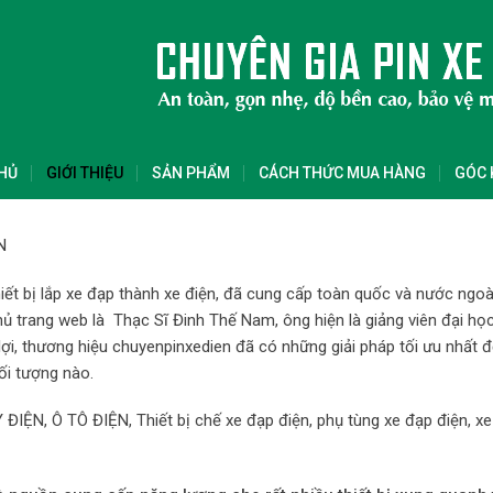
HỦ
GIỚI THIỆU
SẢN PHẨM
CÁCH THỨC MUA HÀNG
GÓC 
N
iết bị lắp xe đạp thành xe điện, đã cung cấp toàn quốc và nước ngoà
ủ trang web là Thạc Sĩ Đinh Thế Nam, ông hiện là giảng viên đại họ
 lợi, thương hiệu chuyenpinxedien đã có những giải pháp tối ưu nhất 
ối tượng nào.
IỆN, Ô TÔ ĐIỆN, Thiết bị chế xe đạp điện, phụ tùng xe đạp điện, xe