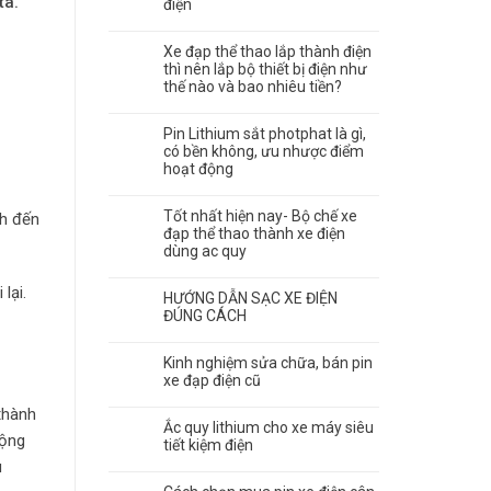
ta.
điện
Xe đạp thể thao lắp thành điện
thì nên lắp bộ thiết bị điện như
thế nào và bao nhiêu tiền?
Pin Lithium sắt photphat là gì,
có bền không, ưu nhược điểm
hoạt động
Tốt nhất hiện nay- Bộ chế xe
nh đến
đạp thể thao thành xe điện
dùng ac quy
lại.
HƯỚNG DẪN SẠC XE ĐIỆN
ĐÚNG CÁCH
Kinh nghiệm sửa chữa, bán pin
xe đạp điện cũ
thành
Ắc quy lithium cho xe máy siêu
động
tiết kiệm điện
u