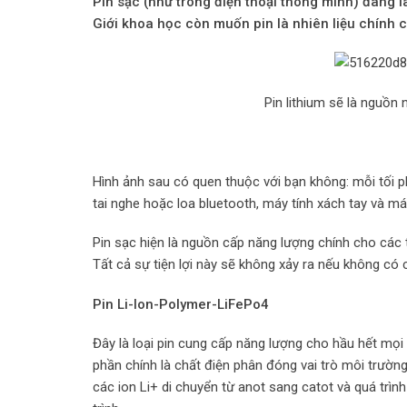
Pin sạc (như trong điện thoại thông minh) đang l
Giới khoa học còn muốn pin là nhiên liệu chính ch
Pin lithium sẽ là nguồn
Hình ảnh sau có quen thuộc với bạn không: mỗi tối ph
tai nghe hoặc loa bluetooth, máy tính xách tay và m
Pin sạc hiện là nguồn cấp năng lượng chính cho các thi
Tất cả sự tiện lợi này sẽ không xảy ra nếu không có c
Pin Li-Ion-Polymer-LiFePo4
Đây là loại pin cung cấp năng lượng cho hầu hết mọi
phần chính là chất điện phân đóng vai trò môi trường 
các ion Li+ di chuyển từ anot sang catot và quá trình