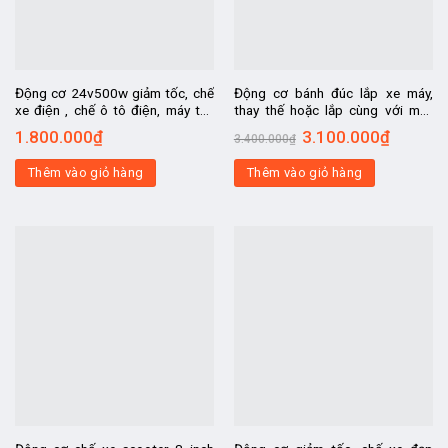
Động cơ 24v500w giảm tốc, chế
Động cơ bánh đúc lắp xe máy,
xe điện , chế ô tô điện, máy tời,
thay thế hoặc lắp cùng với máy
động cơ DC, kiêm máy phát điện
xăng, chế xe máy thành xe điện lai
1.800.000
₫
3.100.000
₫
3.400.000
₫
Thêm vào giỏ hàng
Thêm vào giỏ hàng