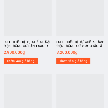
FULL THIẾT BỊ TỰ CHẾ XE ĐẠP
FULL THIẾT BỊ TỰ CHẾ XE ĐẠP
ĐIỆN- ĐỘNG CƠ BÁNH SAU- tốc
ĐIỆN- ĐỘNG CƠ xuất CHÂU ÂU
độ 30-35km/h, kit chế xe điện, xe
XOFO BÁNH SAU- tốc độ 30-
2.900.000
₫
3.200.000
₫
chế, động cơ
35km/h, kit chế xe điện, xe chế,
động cơ
Thêm vào giỏ hàng
Thêm vào giỏ hàng