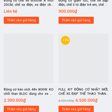
Động cơ chế xe scooter 8 inch
Động cơ giảm tốc, chế xe đạp
20CM, chế xe điện, xe điện chế,
điện, chế ô tô điện trẻ em, chế xe
chế ô tô điện trẻ em, xe điện chở
đẩy hàng, chế xe chở hàng, chế xe
Liên hệ
900.000
₫
hàng
bán hàng rong
Thêm vào giỏ hàng
Thêm vào giỏ hàng
-19%
Động cơ kéo xích 48v 800W. KO
FULL KIT ĐỘNG CƠ NHẬT MỚI,
chổi than BLDC dùng cho xe ba
CHẾ XE ĐẠP THỂ THAO THÀNH
bánh, chở hàng, mô tô điện, xe
XE ĐIỆN DÙNG PIN VIP
2.300.000
₫
6.500.000
₫
8.000.000
₫
điện 2 bánh tốc độ cao
Thêm vào giỏ hàng
Thêm vào giỏ hàng