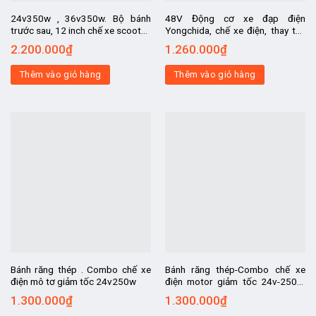
24v350w , 36v350w. Bộ bánh
48V Động cơ xe đạp điện
trước sau, 12 inch chế xe scooter,
Yongchida, chế xe điện, thay thế
bánh trước chạy tự do, bánh sau
cho xe đạp điện, chuyển xe đạp
2.200.000
₫
1.260.000
₫
liền mô tơ
thành xe điện
Thêm vào giỏ hàng
Thêm vào giỏ hàng
Bánh răng thép . Combo chế xe
Bánh răng thép-Combo chế xe
điện mô tơ giảm tốc 24v250w
điện motor giảm tốc 24v-250w,
bánh răng hay còn gọi là nhông
1.300.000
₫
1.300.000
₫
bằng THÉP