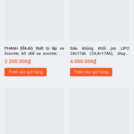
PHANH ĐĨA-Bộ thiết bị lắp xe
Siêu khủng Khối pin LIPO
Scooter, kít chế xe scooter, kit
24v17ah (29,4v17Ah), chuyên
chế xe lăn điện, kit chế xe điện
dùng cho xe đạp điện, xe điện
2.200.000
₫
4.000.000
₫
chở hàng, chế xe đạp điện
24v các loại
Thêm vào giỏ hàng
Thêm vào giỏ hàng