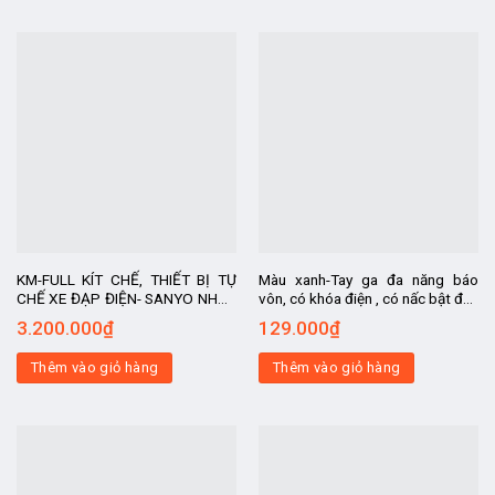
KM-FULL KÍT CHẾ, THIẾT BỊ TỰ
Màu xanh-Tay ga đa năng báo
CHẾ XE ĐẠP ĐIỆN- SANYO NHẬT
vôn, có khóa điện , có nấc bật đèn
MỚI BÁNH TRƯỚC dùng cho
chiếu sáng, dùng cho tất cả các
3.200.000
₫
129.000
₫
người già, học sinh, kit chế xe
loại điện áp.
điện
Thêm vào giỏ hàng
Thêm vào giỏ hàng