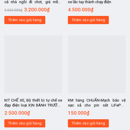
cả nhà ngồi đi chơi, giá mềm,
xe lắc tay thành chạy điện
động cơ 48v750w và phụ kiện
3.200.000
₫
4.500.000
₫
3.500.000
₫
siêu chất
Thêm vào giỏ hàng
Thêm vào giỏ hàng
KIT CHẾ XE, Bộ thiết bị tự chế xe
KM hàng CHUẨN-Mạch bảo vệ
đạp điện loại XỊN BÁNH TRƯỚC ,
sạc xả cho pin sắt LiFePo4
KHÔNG CÓ ACQUY- động cơ chế
12v100A-4S pin 3,2V
2.500.000
₫
150.000
₫
xe Sanyo Nhật MỚI, tốc độ 25-
30km.h
Thêm vào giỏ hàng
Thêm vào giỏ hàng