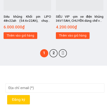
Siêu khủng Khối pin LIPO
SIÊU VIP -pin xe điện khủng
48v22ah (54.6v22Ah), chuyên
36V15AH, CHUYÊN dùng chế vào
dùng xe máy điện 48v các loại,
xe thể thao, xe địa hình thành xe
6.000.000
₫
4.200.000
₫
kèm sạc pin tự ngắt
điện, siêu bền.
Thêm vào giỏ hàng
Thêm vào giỏ hàng
1
2