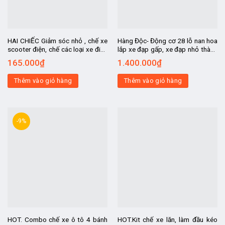
HAI CHIẾC Giảm sóc nhỏ , chế xe
Hàng Độc- Động cơ 28 lỗ nan hoa
scooter điện, chế các loại xe điện
lắp xe đạp gấp, xe đạp nhỏ thành
2-3-4 bánh
xe điện, 24v250w
165.000
₫
1.400.000
₫
Thêm vào giỏ hàng
Thêm vào giỏ hàng
-9%
HOT. Combo chế xe ô tô 4 bánh
HOT.Kit chế xe lăn, làm đầu kéo