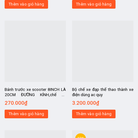
Thêm vào giỏ hàng
Thêm vào giỏ hàng
Bánh trước xe scooter 8INCH LÀ
Bộ chế xe đạp thể thao thành xe
20CM ĐƯỜNG KÍNH,chế xe
điện dùng ac quy
scooter, kit chế xe , chế xe điện,
270.000
₫
3.200.000
₫
xe điện chế
Thêm vào giỏ hàng
Thêm vào giỏ hàng