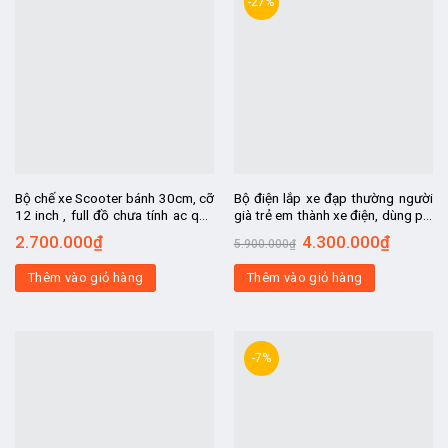
-27%
Bộ chế xe Scooter bánh 30cm, cỡ
Bộ điện lắp xe đạp thường người
12 inch , full đồ chưa tính ac quy,
già trẻ em thành xe điện, dùng pin
chế xe lăn điện nguời khuyết tật,
để sau baga , tốc độ 25-30km.h,
2.700.000
₫
4.300.000
₫
5.900.000
₫
chế xe ba bánh
đi xa 40-45km 1 lần sạc
Thêm vào giỏ hàng
Thêm vào giỏ hàng
-7%