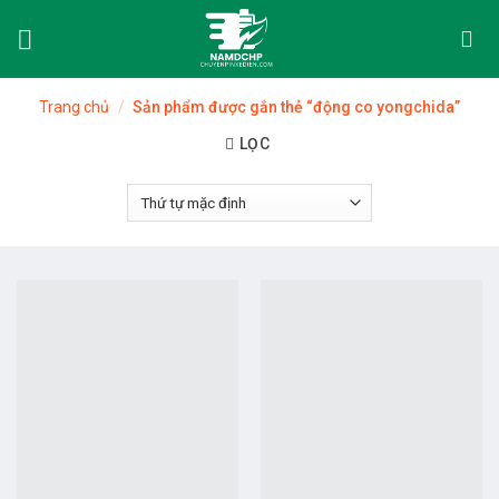
Skip
to
content
Trang chủ
/
Sản phẩm được gắn thẻ “động co yongchida”
LỌC