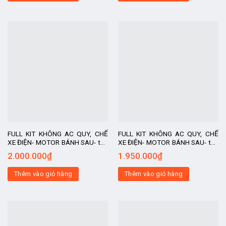
FULL KIT KHÔNG AC QUY, CHẾ
FULL KIT KHÔNG AC QUY, CHẾ
XE ĐIỆN- MOTOR BÁNH SAU- tốc
XE ĐIỆN- MOTOR BÁNH SAU- tốc
độ 30-35km/h, kit chế xe điện, xe
độ 30-35km/h, kit chế xe điện, xe
2.000.000
₫
1.950.000
₫
chế, động cơ
chế, động cơ
Thêm vào giỏ hàng
Thêm vào giỏ hàng