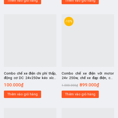
Thêm vào giỏ hàng
Thêm vào giỏ hàng
-10%
Combo chế xe điện chi phí thấp,
Combo chế xe điện với motor
động cơ DC 24v250w kéo xích,
24v 250w, chế xe đạp điện, chế
chế xe ô tô điện trẻ em, chế xe
máy quay vịt, máy nướng thịt, máy
100.000
₫
899.000
₫
1.000.000
₫
scooter điện
bơm nước, thuyền điện
Thêm vào giỏ hàng
Thêm vào giỏ hàng