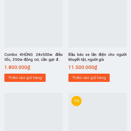
Combo KHỦNG 24v500w điều
Đầu kéo xe lăn điện cho người
tốc, 350w động cơ, cần gạt đảo
khuyết tật, người già
chiều khủng, chân ga, khóa điện,
1.800.000
₫
11.500.000
₫
báo điện, chế ô tô điện trẻ em.
Thêm vào giỏ hàng
Thêm vào giỏ hàng
-9%