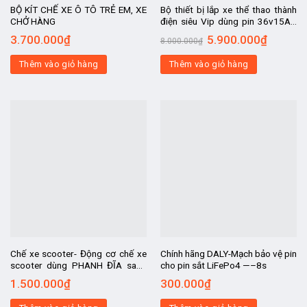
BỘ KÍT CHẾ XE Ô TÔ TRẺ EM, XE
Bộ thiết bị lắp xe thể thao thành
CHỞ HÀNG
điện siêu Vip dùng pin 36v15AH
xịn
3.700.000
₫
5.900.000
₫
8.000.000
₫
Thêm vào giỏ hàng
Thêm vào giỏ hàng
Chế xe scooter- Động cơ chế xe
Chính hãng DALY-Mạch bảo vệ pin
scooter dùng PHANH ĐĨA sang
cho pin sắt LiFePo4 —–8s
chảnh . 8 inch -20CM, chế xe điện,
1.500.000
₫
300.000
₫
xe điện chế, chế ô t