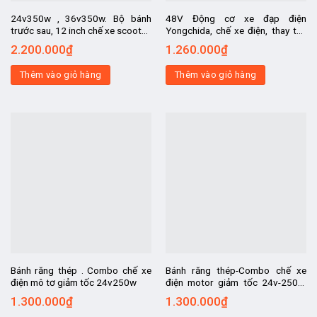
24v350w , 36v350w. Bộ bánh
48V Động cơ xe đạp điện
trước sau, 12 inch chế xe scooter,
Yongchida, chế xe điện, thay thế
bánh trước chạy tự do, bánh sau
cho xe đạp điện, chuyển xe đạp
2.200.000
₫
1.260.000
₫
liền mô tơ
thành xe điện
Thêm vào giỏ hàng
Thêm vào giỏ hàng
Bánh răng thép . Combo chế xe
Bánh răng thép-Combo chế xe
điện mô tơ giảm tốc 24v250w
điện motor giảm tốc 24v-250w,
bánh răng hay còn gọi là nhông
1.300.000
₫
1.300.000
₫
bằng THÉP