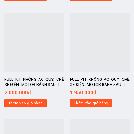
FULL KIT KHÔNG AC QUY, CHẾ
FULL KIT KHÔNG AC QUY, CHẾ
XE ĐIỆN- MOTOR BÁNH SAU- tốc
XE ĐIỆN- MOTOR BÁNH SAU- tốc
độ 30-35km/h, kit chế xe điện, xe
độ 30-35km/h, kit chế xe điện, xe
2.000.000
₫
1.950.000
₫
chế, động cơ
chế, động cơ
Thêm vào giỏ hàng
Thêm vào giỏ hàng