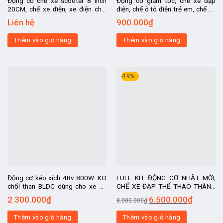
Động cơ chế xe scooter 8 inch
Động cơ giảm tốc, chế xe đạp
20CM, chế xe điện, xe điện chế,
điện, chế ô tô điện trẻ em, chế xe
chế ô tô điện trẻ em, xe điện chở
đẩy hàng, chế xe chở hàng, chế xe
Liên hệ
900.000
₫
hàng
bán hàng rong
Thêm vào giỏ hàng
Thêm vào giỏ hàng
-19%
Động cơ kéo xích 48v 800W. KO
FULL KIT ĐỘNG CƠ NHẬT MỚI,
chổi than BLDC dùng cho xe ba
CHẾ XE ĐẠP THỂ THAO THÀNH
bánh, chở hàng, mô tô điện, xe
XE ĐIỆN DÙNG PIN VIP
2.300.000
₫
6.500.000
₫
8.000.000
₫
điện 2 bánh tốc độ cao
Thêm vào giỏ hàng
Thêm vào giỏ hàng