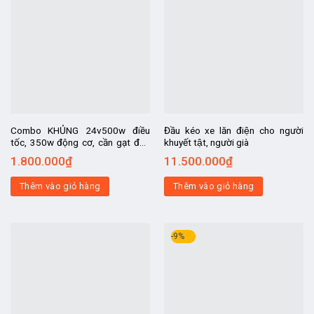
Combo KHỦNG 24v500w điều
Đầu kéo xe lăn điện cho người
tốc, 350w động cơ, cần gạt đảo
khuyết tật, người già
chiều khủng, chân ga, khóa điện,
1.800.000
₫
11.500.000
₫
báo điện, chế ô tô điện trẻ em.
Thêm vào giỏ hàng
Thêm vào giỏ hàng
-9%