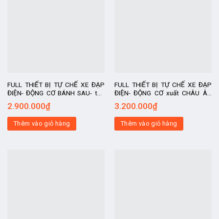
FULL THIẾT BỊ TỰ CHẾ XE ĐẠP
FULL THIẾT BỊ TỰ CHẾ XE ĐẠP
ĐIỆN- ĐỘNG CƠ BÁNH SAU- tốc
ĐIỆN- ĐỘNG CƠ xuất CHÂU ÂU
độ 30-35km/h, kit chế xe điện, xe
XOFO BÁNH SAU- tốc độ 30-
2.900.000
₫
3.200.000
₫
chế, động cơ
35km/h, kit chế xe điện, xe chế,
động cơ
Thêm vào giỏ hàng
Thêm vào giỏ hàng