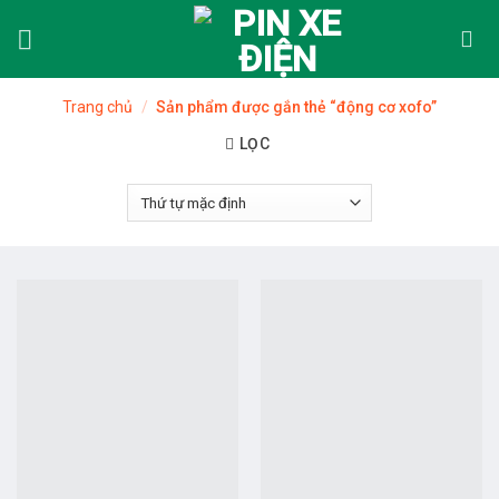
Skip
to
content
Trang chủ
/
Sản phẩm được gắn thẻ “động cơ xofo”
LỌC