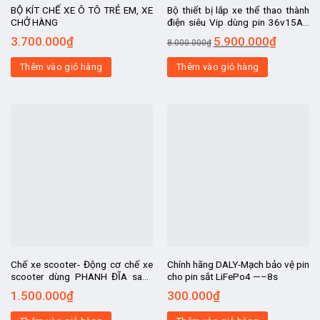
BỘ KÍT CHẾ XE Ô TÔ TRẺ EM, XE
Bộ thiết bị lắp xe thể thao thành
CHỞ HÀNG
điện siêu Vip dùng pin 36v15AH
xịn
3.700.000
₫
5.900.000
₫
8.000.000
₫
Thêm vào giỏ hàng
Thêm vào giỏ hàng
Chế xe scooter- Động cơ chế xe
Chính hãng DALY-Mạch bảo vệ pin
scooter dùng PHANH ĐĨA sang
cho pin sắt LiFePo4 —–8s
chảnh . 8 inch -20CM, chế xe điện,
1.500.000
₫
300.000
₫
xe điện chế, chế ô t