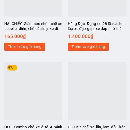
HAI CHIẾC Giảm sóc nhỏ , chế xe
Hàng Độc- Động cơ 28 lỗ nan hoa
scooter điện, chế các loại xe điện
lắp xe đạp gấp, xe đạp nhỏ thành
2-3-4 bánh
xe điện, 24v250w
165.000
₫
1.400.000
₫
Thêm vào giỏ hàng
Thêm vào giỏ hàng
-9%
HOT. Combo chế xe ô tô 4 bánh
HOT.Kit chế xe lăn, làm đầu kéo