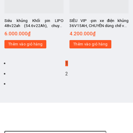
Siêu khủng Khối pin LIPO
SIÊU VIP -pin xe điện khủng
48v22ah (54.6v22Ah), chuyên
36V15AH, CHUYÊN dùng chế vào
dùng xe máy điện 48v các loại,
xe thể thao, xe địa hình thành xe
6.000.000
₫
4.200.000
₫
kèm sạc pin tự ngắt
điện, siêu bền.
Thêm vào giỏ hàng
Thêm vào giỏ hàng
1
2