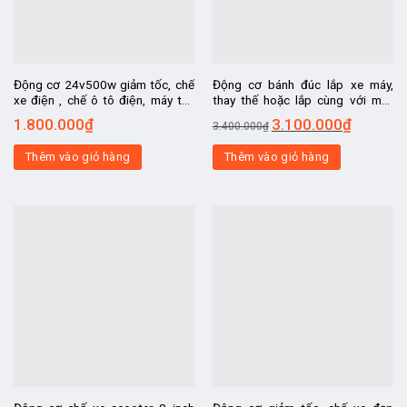
Động cơ 24v500w giảm tốc, chế
Động cơ bánh đúc lắp xe máy,
xe điện , chế ô tô điện, máy tời,
thay thế hoặc lắp cùng với máy
động cơ DC, kiêm máy phát điện
xăng, chế xe máy thành xe điện lai
1.800.000
₫
3.100.000
₫
3.400.000
₫
Thêm vào giỏ hàng
Thêm vào giỏ hàng