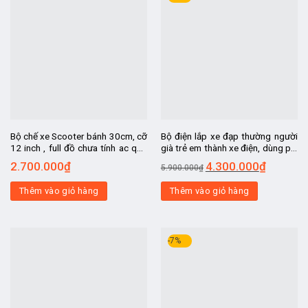
Bộ chế xe Scooter bánh 30cm, cỡ
Bộ điện lắp xe đạp thường người
12 inch , full đồ chưa tính ac quy,
già trẻ em thành xe điện, dùng pin
chế xe lăn điện nguời khuyết tật,
để sau baga , tốc độ 25-30km.h,
2.700.000
₫
4.300.000
₫
5.900.000
₫
chế xe ba bánh
đi xa 40-45km 1 lần sạc
Thêm vào giỏ hàng
Thêm vào giỏ hàng
-7%