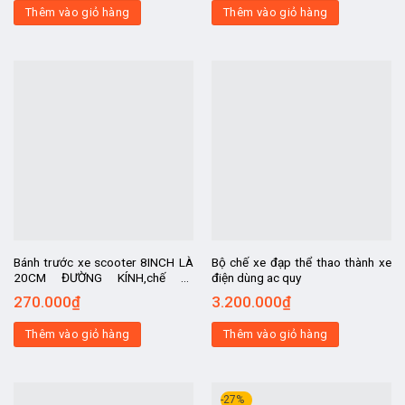
Thêm vào giỏ hàng
Thêm vào giỏ hàng
Bánh trước xe scooter 8INCH LÀ
Bộ chế xe đạp thể thao thành xe
20CM ĐƯỜNG KÍNH,chế xe
điện dùng ac quy
scooter, kit chế xe , chế xe điện,
270.000
₫
3.200.000
₫
xe điện chế
Thêm vào giỏ hàng
Thêm vào giỏ hàng
-27%