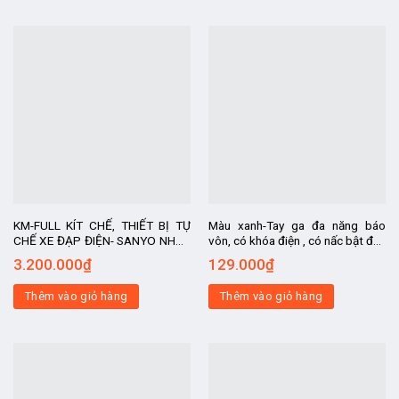
KM-FULL KÍT CHẾ, THIẾT BỊ TỰ
Màu xanh-Tay ga đa năng báo
CHẾ XE ĐẠP ĐIỆN- SANYO NHẬT
vôn, có khóa điện , có nấc bật đèn
MỚI BÁNH TRƯỚC dùng cho
chiếu sáng, dùng cho tất cả các
3.200.000
₫
129.000
₫
người già, học sinh, kit chế xe
loại điện áp.
điện
Thêm vào giỏ hàng
Thêm vào giỏ hàng