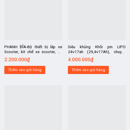
PHANH ĐĨA-Bộ thiết bị lắp xe
Siêu khủng Khối pin LIPO
Scooter, kít chế xe scooter, kit
24v17ah (29,4v17Ah), chuyên
chế xe lăn điện, kit chế xe điện
dùng cho xe đạp điện, xe điện
2.200.000
₫
4.000.000
₫
chở hàng, chế xe đạp điện
24v các loại
Thêm vào giỏ hàng
Thêm vào giỏ hàng