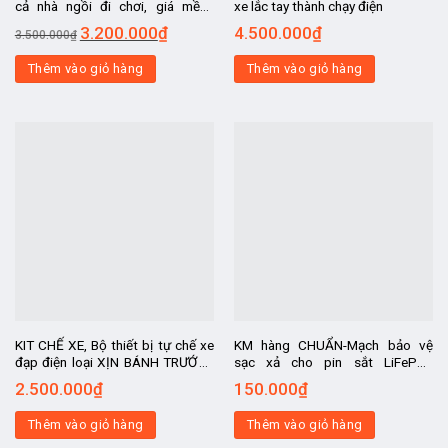
cả nhà ngồi đi chơi, giá mềm,
xe lắc tay thành chạy điện
động cơ 48v750w và phụ kiện
3.200.000
₫
4.500.000
₫
3.500.000
₫
siêu chất
Thêm vào giỏ hàng
Thêm vào giỏ hàng
KIT CHẾ XE, Bộ thiết bị tự chế xe
KM hàng CHUẨN-Mạch bảo vệ
đạp điện loại XỊN BÁNH TRƯỚC ,
sạc xả cho pin sắt LiFePo4
KHÔNG CÓ ACQUY- động cơ chế
12v100A-4S pin 3,2V
2.500.000
₫
150.000
₫
xe Sanyo Nhật MỚI, tốc độ 25-
30km.h
Thêm vào giỏ hàng
Thêm vào giỏ hàng