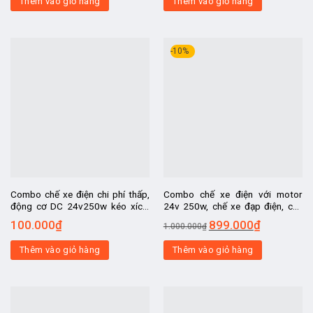
Thêm vào giỏ hàng
Thêm vào giỏ hàng
-10%
Combo chế xe điện chi phí thấp,
Combo chế xe điện với motor
động cơ DC 24v250w kéo xích,
24v 250w, chế xe đạp điện, chế
chế xe ô tô điện trẻ em, chế xe
máy quay vịt, máy nướng thịt, máy
100.000
₫
899.000
₫
1.000.000
₫
scooter điện
bơm nước, thuyền điện
Thêm vào giỏ hàng
Thêm vào giỏ hàng