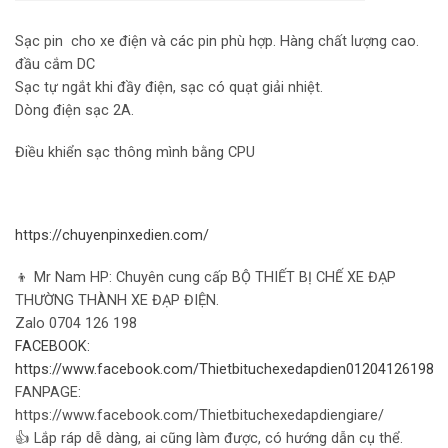
Sạc pin cho xe điện và các pin phù hợp. Hàng chất lượng cao.
đầu cắm DC
Sạc tự ngắt khi đầy điện, sạc có quạt giải nhiệt.
Dòng điện sạc 2A.
Điều khiển sạc thông mình bằng CPU
https://chuyenpinxedien.com/
👦 Mr Nam HP: Chuyên cung cấp BỘ THIẾT BỊ CHẾ XE ĐẠP
THƯỜNG THÀNH XE ĐẠP ĐIỆN.
Zalo 0704 126 198
FACEBOOK:
https://www.facebook.com/Thietbituchexedapdien01204126198
FANPAGE:
https://www.facebook.com/Thietbituchexedapdiengiare/
👍 Lắp ráp dễ dàng, ai cũng làm được, có hướng dẫn cụ thể.