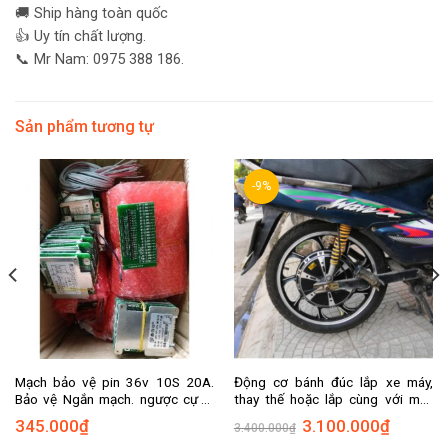
🚚 Ship hàng toàn quốc
👍 Uy tín chất lượng.
📞 Mr Nam: 0975 388 186.
Sản phẩm tương tự
-9%
Mạch bảo vệ pin 36v 10S 20A.
Động cơ bánh đúc lắp xe máy,
Bảo vệ Ngắn mạch. ngược cực .
thay thế hoặc lắp cùng với máy
Sạc xả
xăng, chế xe máy thành xe điện lai
345.000
₫
3.100.000
₫
3.400.000
₫