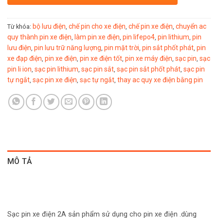
bộ lưu điện
chế pin cho xe điện
chế pin xe điện
chuyển ac
Từ khóa:
,
,
,
quy thành pin xe điện
làm pin xe điện
pin lifepo4
pin lithium
pin
,
,
,
,
lưu điện
pin lưu trữ năng lượng
pin mặt trời
pin sắt phốt phát
pin
,
,
,
,
xe đạp điện
pin xe điện
pin xe điện tốt
pin xe máy điện
sạc pin
sạc
,
,
,
,
,
pin li ion
sạc pin lithium
sạc pin sắt
sạc pin sắt phốt phát
sạc pin
,
,
,
,
tự ngắt
sạc pin xe điện
sạc tự ngắt
thay ac quy xe điện bằng pin
,
,
,
MÔ TẢ
Sạc pin xe điện 2A sản phẩm sử dụng cho pin xe điện .dùng